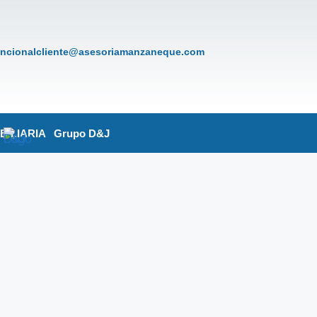
encionalcliente@asesoriamanzaneque.com
BILIARIA
Grupo D&J