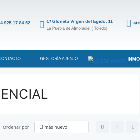
C/ Glorieta Virgen del Egido, 11
4 925 17 84 52
at
La Puebla de Almoradiel ( Toledo)
INMO
CONTACTO
GESTORÍA AJENJO
DENCIAL
Ordenar por